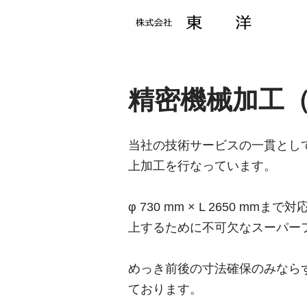
コ
ン
テ
精密機械加工
ン
ツ
へ
当社の技術サービスの一貫とし
ス
上加工を行なっています。
キ
ッ
φ 730 mm × L 2650 m
プ
上するために不可欠なスーパー
めっき前後の寸法確保のみなら
ております。