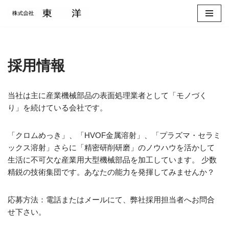
コ
ン
テ
採用情報
ン
ツ
へ
当社は主に産業機械部品の表面処理業者として「モノづく
ス
り」を続けている会社です。
キ
ッ
「クロムめっき」、「HVOF金属溶射」、「プラズマ・セラミ
プ
ックス溶射」さらに「精密研削研磨」のノウハウを活かして
生活に不可欠な産業用大型機械部品を加工しています。 少数
精鋭の技術集団です。あなたの能力を発揮してみませんか？
応募方法：電話またはメールにて、弊社採用担当者へお問合
せ下さい。